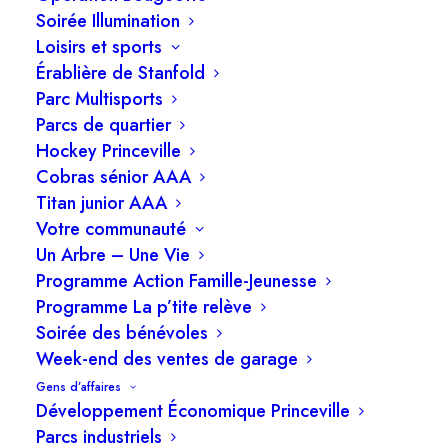
Soirée Illumination
Loisirs et sports
Érablière de Stanfold
Parc Multisports
ADMINISTRATION MUNICIPALE
Parcs de quartier
Hockey Princeville
Cobras sénior AAA
Titan junior AAA
29 novembre 2022
Votre communauté
Familles et aînés : Princeville présente son plan
Un Arbre – Une Vie
d’action 2023-2025
Programme Action Famille-Jeunesse
Programme La p’tite relève
Soirée des bénévoles
Week-end des ventes de garage
Gens d’affaires
Développement Économique Princeville
Parcs industriels