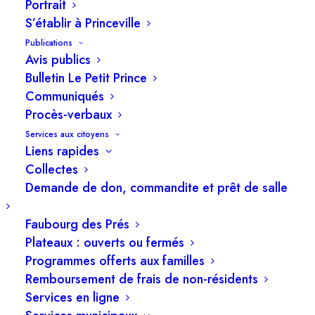
Portrait
S’établir à Princeville
Publications
Avis publics
Bulletin Le Petit Prince
Communiqués
Procès-verbaux
ADMINISTRATION MUNICIPALE
Services aux citoyens
Liens rapides
Collectes
Demande de don, commandite et prêt de salle
22 décembre 2022
La population de Princeville s’établit maintenant
Faubourg des Prés
à 6 537 habitants
Plateaux : ouverts ou fermés
Programmes offerts aux familles
Remboursement de frais de non-résidents
Services en ligne