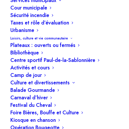
Services municipaux
Cour municipale
Sécurité incendie
Taxes et rôle d’évaluation
Urbanisme
ADMINISTRATION MUNICIPALE
Loisirs, culture et vie communautaire
Plateaux : ouverts ou fermés
Bibliothèque
Centre sportif Paul-de-la-Sablonnière
7 décembre 2022
Activités et cours
Adoption du budget pour l’exercice financier
Camp de jour
2023 et du Programme triennal
Culture et divertissements
d’immobilisations pour les années 2023-2024-
Balade Gourmande
2025
Carnaval d’hiver
Festival du Cheval
Foire Bières, Bouffe et Culture
Kiosque en chanson
Opération Bougeotte