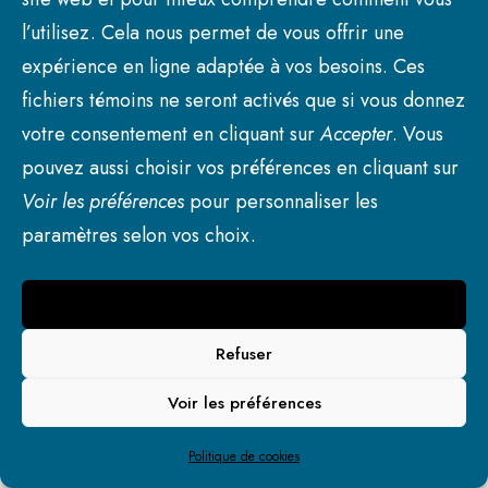
Portrait
l’utilisez. Cela nous permet de vous offrir une
S’établir à Princeville
expérience en ligne adaptée à vos besoins. Ces
Publications
Avis publics
fichiers témoins ne seront activés que si vous donnez
Bulletin Le Petit Prince
votre consentement en cliquant sur
Accepter
. Vous
Communiqués
pouvez aussi choisir vos préférences en cliquant sur
Procès-verbaux
Voir les préférences
pour personnaliser les
Services aux citoyens
Liens rapides
paramètres selon vos choix.
Collectes
Demande de don, commandite et prêt de salle
Accepter
Faubourg des Prés
© 2026 Ville de Princeville. | Tous droits réservés.
Refuser
Plateaux : ouverts ou fermés
Programmes offerts aux familles
Voir les préférences
Remboursement de frais de non-résidents
Services en ligne
Politique de cookies