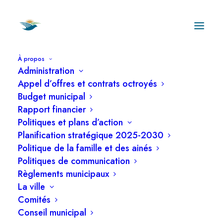
À propos
Administration
Collectes et déchets
Appel d’offres et contrats octroyés
Budget municipal
Rapport financier
Politiques et plans d’action
Horaire des collectes
Planification stratégique 2025-2030
Politique de la famille et des ainés
Politiques de communication
Les collectes des ordures, des matières
Règlements municipaux
recyclables et des matières organiques se
La ville
tiennent chaque semaine, en alternance. La
Comités
Conseil municipal
collecte du mercredi cible en très grande