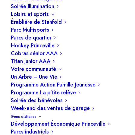
Soirée Illumination
Un délai imprévu peut survenir dans la tournée.
Loisirs et sports
Avant de contacter la Ville, merci de patienter
Érablière de Stanfold
24 heures : un retard de camion est parfois en
Parc Multisports
cause. Si votre bac n’a toujours pas été ramassé
Parcs de quartier
Hockey Princeville
après ce délai, vous devez obligatoirement
Cobras sénior AAA
appeler la Ville au 819 364-3333 pour déposer
Titan junior AAA
votre requête.
Votre communauté
Un Arbre – Une Vie
Un bac brisé ou besoin d’un nouveau bac?
Programme Action Famille-Jeunesse
Programme La p’tite relève
On s’en occupe!
Soirée des bénévoles
Week-end des ventes de garage
Votre bac bleu ou votre bac brun est
Gens d’affaires
endommagé (roue brisée, couvercle abîmé)?
Développement Économique Princeville
Vous avez besoin d’un nouveau bac (nouvelle
Parcs industriels