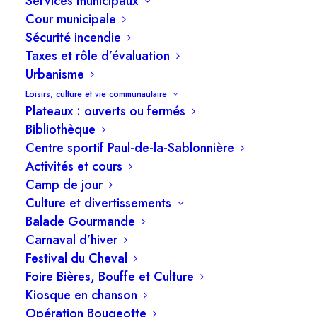
Services municipaux
Cour municipale
Sécurité incendie
Taxes et rôle d’évaluation
Urbanisme
Loisirs, culture et vie communautaire
Plateaux : ouverts ou fermés
Bibliothèque
Centre sportif Paul-de-la-Sablonnière
Activités et cours
Camp de jour
Culture et divertissements
Balade Gourmande
Carnaval d’hiver
Festival du Cheval
Foire Bières, Bouffe et Culture
Le camion a du retard? Attendez avant de
Kiosque en chanson
signaler!
Opération Bougeotte