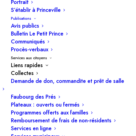
Portrait
majorité le périmètre urbain de Princeville. Le
S’établir à Princeville
périmètre rural est desservi le lundi et le jeudi.
Publications
Avis publics
Bulletin Le Petit Prince
Communiqués
Procès-verbaux
Secteur du lundi
Services aux citoyens
Liens rapides
Secteur du mercredi
Collectes
Demande de don, commandite et prêt de salle
Secteur du jeudi
Faubourg des Prés
Plateaux : ouverts ou fermés
Programmes offerts aux familles
Horaire complet
Remboursement de frais de non-résidents
Services en ligne