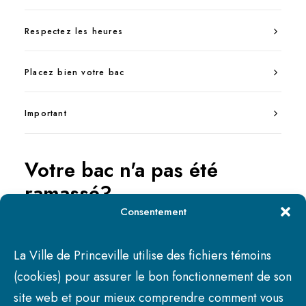
Respectez les heures
Placez bien votre bac
Important
Votre bac n'a pas été
ramassé?
Consentement
Bac non accessible
La Ville de Princeville utilise des fichiers témoins
(cookies) pour assurer le bon fonctionnement de son
Matières trop compactées
site web et pour mieux comprendre comment vous