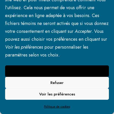
Portrait
l’utilisez. Cela nous permet de vous offrir une
S’établir à Princeville
expérience en ligne adaptée à vos besoins. Ces
Publications
Avis publics
fichiers témoins ne seront activés que si vous donnez
Bulletin Le Petit Prince
votre consentement en cliquant sur
Accepter
. Vous
Communiqués
pouvez aussi choisir vos préférences en cliquant sur
Procès-verbaux
Voir les préférences
pour personnaliser les
Services aux citoyens
Liens rapides
paramètres selon vos choix.
Collectes
Demande de don, commandite et prêt de salle
Accepter
Faubourg des Prés
© 2026 Ville de Princeville. | Tous droits réservés.
Refuser
Plateaux : ouverts ou fermés
Programmes offerts aux familles
Voir les préférences
Remboursement de frais de non-résidents
Services en ligne
Politique de cookies