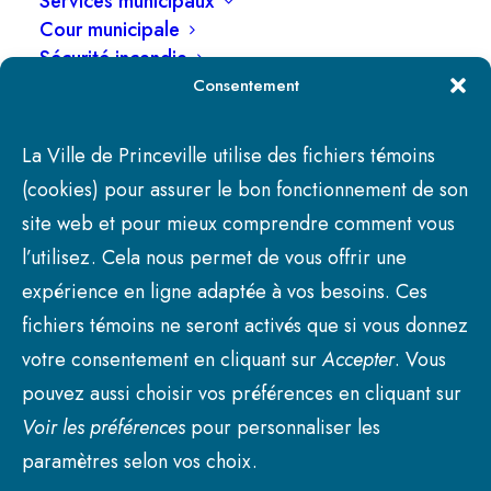
Services municipaux
Cour municipale
Donné à Princeville, le 22 mai 2026
Sécurité incendie
Dominic Doucet, greffier adjoint de la Ville de
Taxes et rôle d’évaluation
Consentement
Urbanisme
Princeville
Loisirs, culture et vie communautaire
La Ville de Princeville utilise des fichiers témoins
Plateaux : ouverts ou fermés
(cookies) pour assurer le bon fonctionnement de son
Bibliothèque
site web et pour mieux comprendre comment vous
Centre sportif Paul-de-la-Sablonnière
l’utilisez. Cela nous permet de vous offrir une
Activités et cours
Camp de jour
expérience en ligne adaptée à vos besoins. Ces
Culture et divertissements
fichiers témoins ne seront activés que si vous donnez
Balade Gourmande
votre consentement en cliquant sur
Accepter
. Vous
Carnaval d’hiver
pouvez aussi choisir vos préférences en cliquant sur
Festival du Cheval
Voir les préférences
pour personnaliser les
Foire Bières, Bouffe et Culture
Kiosque en chanson
paramètres selon vos choix.
Opération Bougeotte