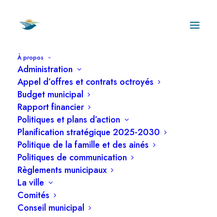
À propos
Administration
AVIS PUBLIC
est, par les présentes, donné par
Appel d’offres et contrats octroyés
le soussigné greffier adjoint de la Ville de
Budget municipal
Princeville, qu’il y aura une séance du conseil
Rapport financier
Politiques et plans d’action
municipal le lundi 8 juin 2026 à 19h30 à l’Hôtel
Planification stratégique 2025-2030
de Ville de Princeville au cours de laquelle le
Politique de la famille et des ainés
conseil doit statuer sur la demande de
Politiques de communication
dérogation mineure suivante :
Règlements municipaux
La ville
1- Demande de Monsieur Martin Lehoux et de
Comités
Madame Karine Rousseau
Conseil municipal