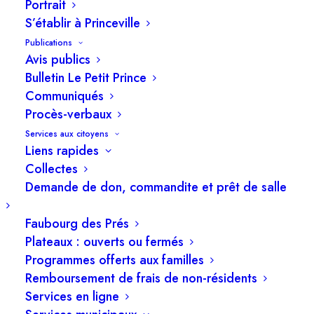
Les demandeurs projettent la construction d’un
Portrait
S’établir à Princeville
gazebo de 16’ x 25’ annexe à la nouvelle
Publications
piscine creusée. Celui-ci serait aménagé avec
Avis publics
une cuisine d’été incluant les commodités d’un
Bulletin Le Petit Prince
tel aménagement. Également, il a besoin d’être
Communiqués
aménagé pour permettre l’accès aux personnes
Procès-verbaux
à mobilité réduite. La dérogation mineure
Services aux citoyens
Liens rapides
demandée consiste à permettre la construction
Collectes
d’un gazebo de 37,2 m2, ce qui représente une
Demande de don, commandite et prêt de salle
dérogation de 12,2 m2 de plus qu’autorisé à la
réglementation en vigueur.
Faubourg des Prés
Plateaux : ouverts ou fermés
Cette propriété de grande superficie est située
Programmes offerts aux familles
au 52, Boul. Carignan Est.
Remboursement de frais de non-résidents
Services en ligne