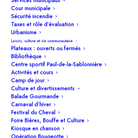
Services municipaux
Cour municipale
Sécurité incendie
Taxes et rôle d’évaluation
Urbanisme
Loisirs, culture et vie communautaire
Plateaux : ouverts ou fermés
Bibliothèque
Centre sportif Paul-de-la-Sablonnière
Activités et cours
Orientation 3 : qualité de
Camp de jour
vie et inclusion sociale
Culture et divertissements
Balade Gourmande
Bien s’organiser et bien s’aménager sont des
Carnaval d’hiver
bases solides, mais ce qui fait vraiment la force
Festival du Cheval
Foire Bières, Bouffe et Culture
d’une ville, c’est la qualité de vie de ses citoyens.
Kiosque en chanson
Dans ce troisième article, nous explorons
Opération Bougeotte