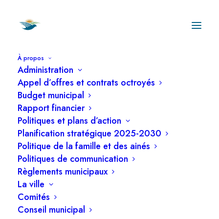
À propos
Administration
Appel d’offres et contrats octroyés
Budget municipal
Rapport financier
Politiques et plans d’action
Les 5 orientation
Planification stratégique 2025-2030
de la Planification
Politique de la famille et des ainés
Politiques de communication
stratégique 2025-
Règlements municipaux
La ville
2030 : qualité de
Comités
vie et inclusion
Conseil municipal