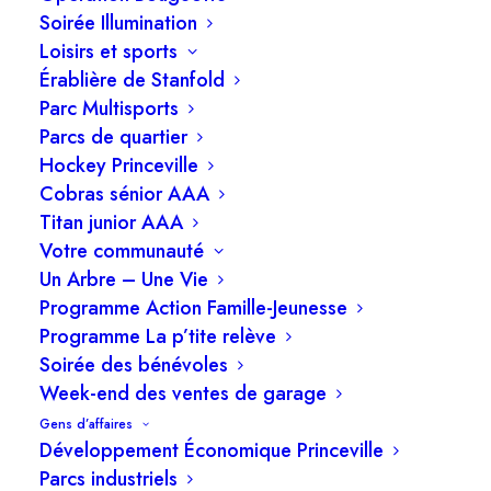
comment Princeville souhaite renforcer le bien-
Soirée Illumination
être collectif et s’assurer que chacun trouve sa
Loisirs et sports
place. C’est toute la raison d’être de l’orientation
Érablière de Stanfold
Parc Multisports
Qualité de vie et inclusion sociale
.
Parcs de quartier
Une ville vivante et accueillante, c’est une ville
Hockey Princeville
Cobras sénior AAA
où chacun se sent à sa place et peut s’épanouir.
Titan junior AAA
Cette orientation vise à renforcer la qualité de
Votre communauté
vie des citoyens et à encourager des initiatives
Un Arbre – Une Vie
inclusives et intergénérationnelles.
Programme Action Famille-Jeunesse
Programme La p’tite relève
Des infrastructures accessibles
Soirée des bénévoles
Princeville s’engage à rendre ses parcs et
Week-end des ventes de garage
espaces publics plus accessibles, grâce à une
Gens d’affaires
Développement Économique Princeville
politique d’accessibilité universelle et à
Parcs industriels
l’aménagement d’espaces adaptés à tous les