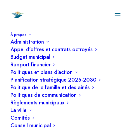
À propos
Administration
Maladie de Lyme : La
Appel d’offres et contrats octroyés
vigilance est de mise
Budget municipal
Rapport financier
Politiques et plans d’action
18 juillet 2023
•
In
Services municipaux
Planification stratégique 2025-2030
Politique de la famille et des ainés
Politiques de communication
Règlements municipaux
Pendant la saison estivale, la vigilance est de
La ville
mise par rapport à la maladie de Lyme et aux
Comités
autres maladies transmises par les tiques. Le
Conseil municipal