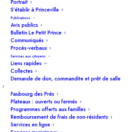
nombre des cas acquis au Québec suit une
Portrait
S’établir à Princeville
tendance à la hausse. En 2022, 16 cas de la
Publications
maladie de Lyme ont été recensés en Mauricie
Avis publics
et au Centre-du-Québec.
Bulletin Le Petit Prince
Communiqués
Procès-verbaux
Services aux citoyens
Liens rapides
Collectes
Demande de don, commandite et prêt de salle
Faubourg des Prés
Plateaux : ouverts ou fermés
Programmes offerts aux familles
Remboursement de frais de non-résidents
Services en ligne