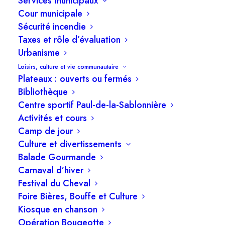
Services municipaux
Cour municipale
Sécurité incendie
Les membres du conseil municipal tiendront une
Taxes et rôle d’évaluation
Urbanisme
séance extraordinaire, le lundi
10 février 2025
Loisirs, culture et vie communautaire
à 19h30
, à l’hôtel de ville.
Plateaux : ouverts ou fermés
Bibliothèque
Ordre du jour
Centre sportif Paul-de-la-Sablonnière
Activités et cours
1- Adoption de l’ordre du jour
Camp de jour
Culture et divertissements
2- Législation & Greffe
Balade Gourmande
Carnaval d’hiver
2.1 Approbation des procès-verbaux de la
Festival du Cheval
séance ordinaire du 13 janvier 2025 et des
Foire Bières, Bouffe et Culture
séances extraordinaires du 20 janvier 2025
Kiosque en chanson
et 03 février 2025
Opération Bougeotte