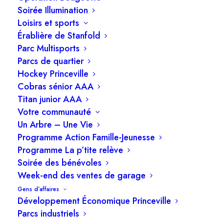
Soirée Illumination
2.2 Règlement no 2025 – Projet modifiant
Loisirs et sports
le règlement de zonage 2017-316 (PRU1-
Érablière de Stanfold
2501) – Avis de motion
Parc Multisports
2.3 Règlement no 2025 – Projet modifiant
Parcs de quartier
le règlement de zonage 2017-316 (PRU1-
Hockey Princeville
Cobras sénior AAA
2501) – Dépôt du projet de règlement
Titan junior AAA
2.4 Dépôt de procès-verbaux de
Votre communauté
correction – Règlement 2024-471
Un Arbre – Une Vie
2.5 Approbation de la liste de destruction
Programme Action Famille-Jeunesse
2.6 Règlement no. 2025 – Projet modifiant
Programme La p’tite relève
Soirée des bénévoles
le règlement 2018-334 concernant la
Week-end des ventes de garage
tarification des services de loisirs et de
Gens d’affaires
diverses locations – Avis de motion
Développement Économique Princeville
2.7 Règlement no. 2025 – Projet modifiant
Parcs industriels