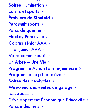
2.3 Règlement 2026 – Projet de règlement
Soirée Illumination
sur l’occupation et l’entretien des
Loisirs et sports
bâtiments (PRU-2603) – Dépôt
Érablière de Stanfold
Parc Multisports
2.4 Règlement 2026 – Projet de règlement
Parcs de quartier
sur l’occupation et l’entretien des
Hockey Princeville
Cobras sénior AAA
bâtiments (PRU-2603) – Adoption
Titan junior AAA
3. Administration
Votre communauté
Un Arbre – Une Vie
3.1 Assurances rouli-roulant et BMX –
Programme Action Famille-Jeunesse
Programme La p’tite relève
Renouvellement 2026
Soirée des bénévoles
3.2 Fermeture des bureaux de l’Hôtel de
Week-end des ventes de garage
Ville – Vacances de la construction 2026
Gens d’affaires
Développement Économique Princeville
Parcs industriels
3.3 Offre de service – Site Web