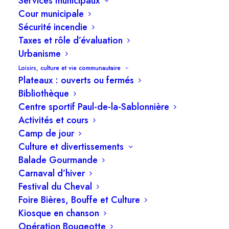
Services municipaux
Les membres du conseil municipal tiendront une
Cour municipale
Sécurité incendie
séance ordinaire, le lundi 11 mai 2026, à 19 h
Taxes et rôle d’évaluation
30 à l’hôtel de ville.
Urbanisme
Loisirs, culture et vie communautaire
Ordre du jour
Plateaux : ouverts ou fermés
Bibliothèque
1. Adoption de l’ordre du jour
Centre sportif Paul-de-la-Sablonnière
Activités et cours
2. Législation & Greffe
Camp de jour
Culture et divertissements
2.1 Approbation des procès-verbaux
Balade Gourmande
Carnaval d’hiver
2.2 Règlement 2026 – Projet de règlement
Festival du Cheval
sur l’occupation et l’entretien des
Foire Bières, Bouffe et Culture
bâtiments (PRU-2603) – Avis de motion
Kiosque en chanson
Opération Bougeotte