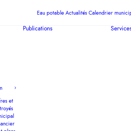
Eau potable
Actualités
Calendrier munici
Publications
Service
n
res et
troyés
icipal
nancier