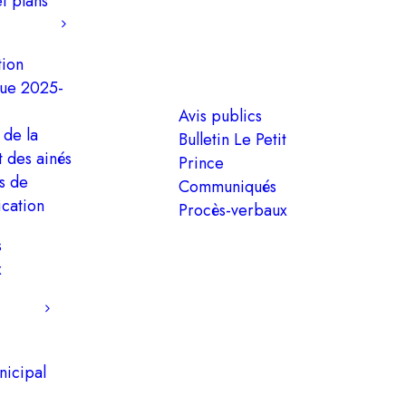
et plans
tion
que 2025-
Avis publics
 de la
Bulletin Le Petit
t des ainés
Prince
es de
Communiqués
cation
Procès-verbaux
s
x
nicipal