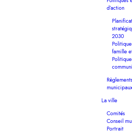
Politiques 
d’action
Planifica
stratégi
2030
Politique
famille e
Politiqu
communi
Règlement
municipau
La ville
Comités
Conseil mu
Portrait