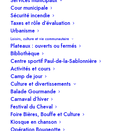
Services municipaux
Cour municipale
Sécurité incendie
Taxes et rôle d’évaluation
À la Ville de Princeville, nous bâtissons chaque
Urbanisme
jour un milieu de vie dynamique et inclusif où
Loisirs, culture et vie communautaire
Plateaux : ouverts ou fermés
innovation, qualité de vie et solidarité sont au
Bibliothèque
cœur de nos actions. En constante évolution,
Centre sportif Paul-de-la-Sablonnière
nous nous réinventons pour surprendre et
Activités et cours
inspirer, offrant ainsi un cadre de travail
Camp de jour
stimulant et valorisant.
Culture et divertissements
Balade Gourmande
En nous rejoignant, vous contribuez à faire de
Carnaval d’hiver
Princeville une destination de choix pour les
Festival du Cheval
Foire Bières, Bouffe et Culture
familles, les entrepreneurs et les visiteurs, tout
Kiosque en chanson
en préservant notre authenticité et notre esprit
Opération Bougeotte