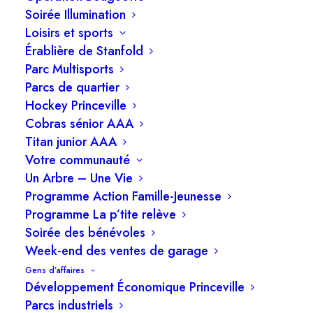
communautaire.
Soirée Illumination
Loisirs et sports
Nous sommes à la recherche d’un
Érablière de Stanfold
directeur(trice) des travaux publics
,
Parc Multisports
reconnu(e) pour son leadership mobilisateur et
Parcs de quartier
Hockey Princeville
sons sens de l’organisation?
Cobras sénior AAA
Relevant de la direction générale, la personne
Titan junior AAA
Votre communauté
titulaire du poste assure un rôle stratégique et
Un Arbre – Une Vie
opérationnel dans la planification, l’organisation
Programme Action Famille-Jeunesse
et l’optimisation des activités du Service des
Programme La p’tite relève
travaux publics. Elle contribue activement à
Soirée des bénévoles
l’entretien, au développement et à la pérennité
Week-end des ventes de garage
des infrastructures municipales.
Gens d’affaires
Développement Économique Princeville
Quelques-uns de vos principaux défis
Parcs industriels