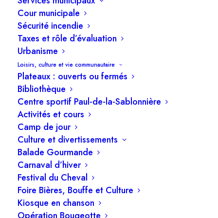
Services municipaux
Cour municipale
Sécurité incendie
Les membres du conseil municipal tiendront une
Taxes et rôle d’évaluation
Urbanisme
séance ordinaire, le lundi
12 mai 2025 à 19 h
Loisirs, culture et vie communautaire
30
, à l’hôtel de ville.
Plateaux : ouverts ou fermés
Bibliothèque
Ordre du jour
Centre sportif Paul-de-la-Sablonnière
Activités et cours
1. Adoption de l’ordre du jour
Camp de jour
Culture et divertissements
2. Législation & Greffe
Balade Gourmande
Carnaval d’hiver
2.1 Approbation des procès-verbaux de la
Festival du Cheval
séance ordinaire du 14 avril et de la séance
Foire Bières, Bouffe et Culture
extraordinaire du 30 avril 2025
Kiosque en chanson
2.2. Règlement 2025 – PROJET modifiant le
Opération Bougeotte