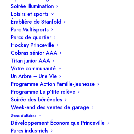
Soirée Illumination
zonage 2017-316 (PRU2-2503) – Adoption du
Loisirs et sports
second projet
Érablière de Stanfold
2.3. Règlement 2025-PROJET modifiant le
Parc Multisports
règlement no. 2018-344 concernant la
Parcs de quartier
tarification pour demandes d’informations au
Hockey Princeville
Cobras sénior AAA
rôle d’évaluation – Avis de motion
Titan junior AAA
2.4. Règlement 2025-PROJET modifiant le
Votre communauté
règlement no. 2018-344 concernant la
Un Arbre – Une Vie
tarification pour demandes d’informations au
Programme Action Famille-Jeunesse
rôle d’évaluation – Dépôt du projet de
Programme La p’tite relève
Soirée des bénévoles
règlement
Week-end des ventes de garage
2.5. Procès-verbaux de correction Résolution no
Gens d’affaires
23-03-126 et Règlements nos 2022-414 et
Développement Économique Princeville
2025-477
Parcs industriels