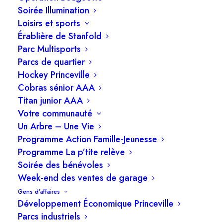
Soirée Illumination
règlement général de la bibliothèque municipale
Loisirs et sports
Madeleine-Bélanger – Avis de motion
Érablière de Stanfold
2.3 Règlement no 2025-PROJET concernant le
Parc Multisports
règlement général de la bibliothèque municipale
Parcs de quartier
Madeleine-Bélanger – Dépôt du projet de
Hockey Princeville
Cobras sénior AAA
règlement
Titan junior AAA
3. Administration
Votre communauté
Un Arbre – Une Vie
3.1. Renouvellement – Assurances Cyber
Programme Action Famille-Jeunesse
Programme La p’tite relève
Risques
Soirée des bénévoles
3.2 Fonds régions et ruralité – Volet 4 –
Week-end des ventes de garage
Demande d’aide financière – Déclaration de
Gens d’affaires
compétence pour la fourniture du SSIRÉ sur
Développement Économique Princeville
l’ensemble du territoire
Parcs industriels