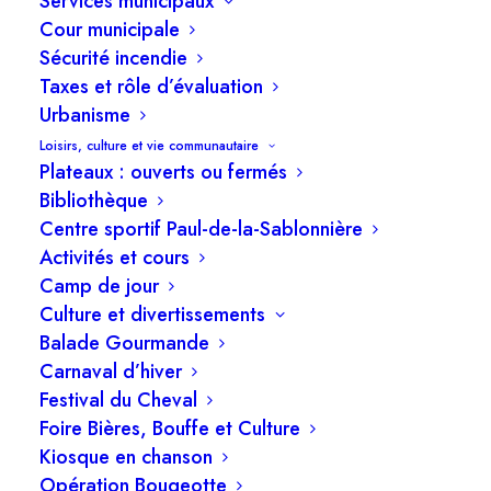
Services municipaux
Cour municipale
Sécurité incendie
Les membres du conseil municipal tiendront une
Taxes et rôle d’évaluation
Urbanisme
séance ordinaire, le lundi 9 juin 2025, à 19 h, à
Loisirs, culture et vie communautaire
l’hôtel de Ville.
Plateaux : ouverts ou fermés
Bibliothèque
Ordre du jour
Centre sportif Paul-de-la-Sablonnière
Activités et cours
1. Adoption de l’ordre du jour
Camp de jour
Culture et divertissements
2. Législation & Greffe
Balade Gourmande
Carnaval d’hiver
2.1. Approbation des procès-verbaux de la
Festival du Cheval
séance ordinaire du 09 juin et de la séance
Foire Bières, Bouffe et Culture
extraordinaire du 16 juin 2025
Kiosque en chanson
2.2 Règlement no 2025-PROJET concernant le
Opération Bougeotte