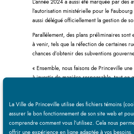
L’année 2024 a aussi été marquée par des av
l’autorisation ministérielle pour le Faubourg 
aussi délégué officiellement la gestion de so
Parallèlement, des plans préliminaires sont 
à venir, tels que la réfection de certaines
chances d’obtenir des subventions gouverneme
« Ensemble, nous faisons de Princeville une v
à investir de manière responsable, tout en g
Le rapport financier complet, ainsi qu’un so
La Ville de Princeville utilise des fichiers témoins (co
assurer le bon fonctionnement de son site web et pou
comprendre comment vous l’utilisez. Cela nous perme
URBANISME
offrir une expérience en ligne adaptée à vos besoins. 