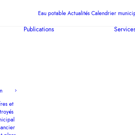
Eau potable
Actualités
Calendrier munici
Publications
Service
n
res et
troyés
icipal
nancier