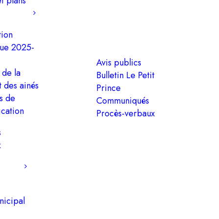
et plans
tion
que 2025-
Avis publics
 de la
Bulletin Le Petit
t des ainés
Prince
es de
Communiqués
cation
Procès-verbaux
s
x
nicipal