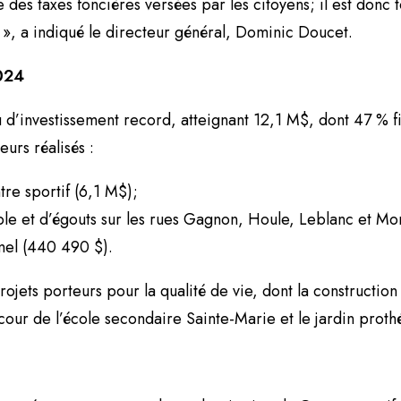
es taxes foncières versées par les citoyens; il est donc to
 », a indiqué le directeur général, Dominic Doucet.
2024
 d’investissement record, atteignant 12,1 M$, dont 47 % f
urs réalisés :
re sportif (6,1 M$);
e et d’égouts sur les rues Gagnon, Houle, Leblanc et Mo
ymel (440 490 $).
rojets porteurs pour la qualité de vie, dont la constructio
a cour de l’école secondaire Sainte-Marie et le jardin pro