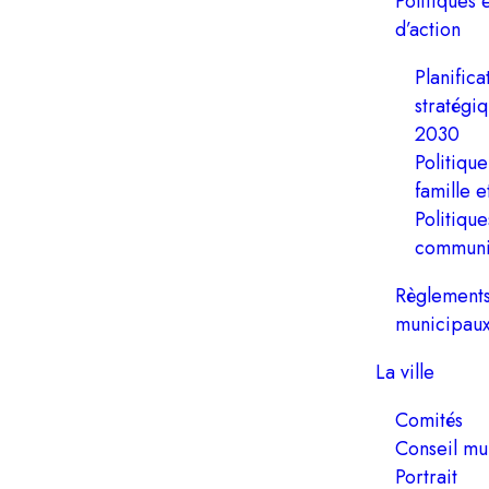
Politiques 
d’action
Planifica
stratégi
2030
Politique
famille e
Politiqu
communi
Règlement
municipau
La ville
Comités
Conseil mu
Portrait